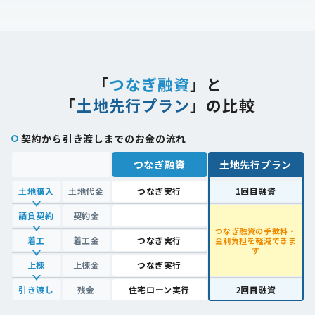
「
つなぎ融資
」と
「
土地先行プラン
」の比較
契約から引き渡しまでのお金の流れ
つなぎ融資
土地先行プラン
土地購入
土地代金
つなぎ実行
1回目融資
請負契約
契約金
つなぎ融資の手数料・
着工
着工金
つなぎ実行
金利負担を軽減できま
す
上棟
上棟金
つなぎ実行
引き渡し
残金
住宅ローン実行
2回目融資