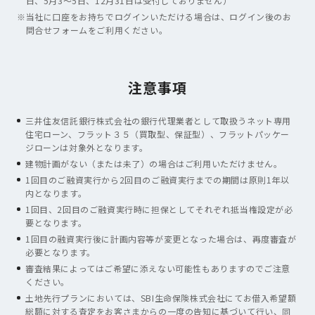
日、5月3～5日、12月31日は受付しておりません）
※
当社に口座をお持ちでログインいただける場合は、ログイン後のお
問合せフォームをご利用ください。
注意事項
三井住友信託銀行株式会社の銀行代理業者として取扱うネット専用
住宅ローン、フラット３５（買取型、保証型）、フラットパッケー
ジローンは対象外となります。
建物計画がない（または未了）の場合はご利用いただけません。
1回目のご融資実行から2回目のご融資実行までの期間は原則1年以
内となります。
1回目、2回目のご融資実行時に担保としてそれぞれ抵当権設定が必
要となります。
1回目の融資実行後に計画内容等が変更となった場合は、再度審査が
必要となります。
審査結果によってはご希望に添えない可能性もありますのでご注意
ください。
土地先行プランにおいては、SBI生命保険株式会社にてお借入希望額
総額に対する査定をお客さまからの一度の告知に基づいて行い、同