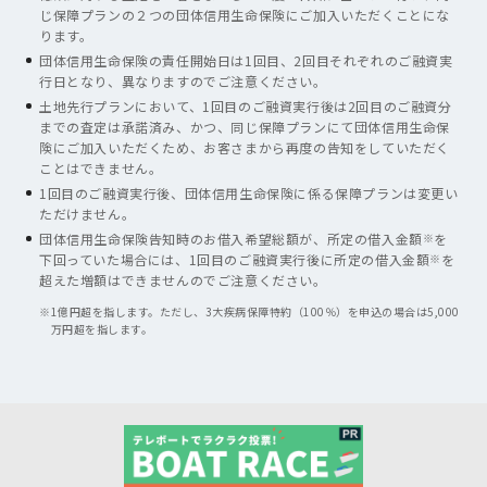
じ保障プランの２つの団体信用生命保険にご加入いただくことにな
ります。
団体信用生命保険の責任開始日は1回目、2回目それぞれのご融資実
行日となり、異なりますのでご注意ください。
土地先行プランにおいて、1回目のご融資実行後は2回目のご融資分
までの査定は承諾済み、かつ、同じ保障プランにて団体信用生命保
険にご加入いただくため、お客さまから再度の告知をしていただく
ことはできません。
1回目のご融資実行後、団体信用生命保険に係る保障プランは変更い
ただけません。
団体信用生命保険告知時のお借入希望総額が、所定の借入金額
※
を
下回っていた場合には、1回目のご融資実行後に所定の借入金額
※
を
超えた増額はできませんのでご注意ください。
※
1億円超を指します。ただし、3大疾病保障特約（100％）を申込の場合は5,000
万円超を指します。