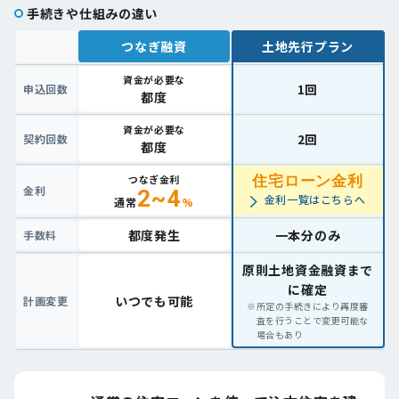
手続きや仕組みの違い
つなぎ融資
土地先行プラン
資金が必要な
1回
申込回数
都度
資金が必要な
2回
契約回数
都度
つなぎ金利
住宅ローン金利
金利
2~4
金利一覧はこちらへ
通常
%
都度発生
一本分のみ
手数料
原則土地資金融資まで
に確定
いつでも可能
計画変更
※
所定の手続きにより再度審
査を行うことで変更可能な
場合もあり