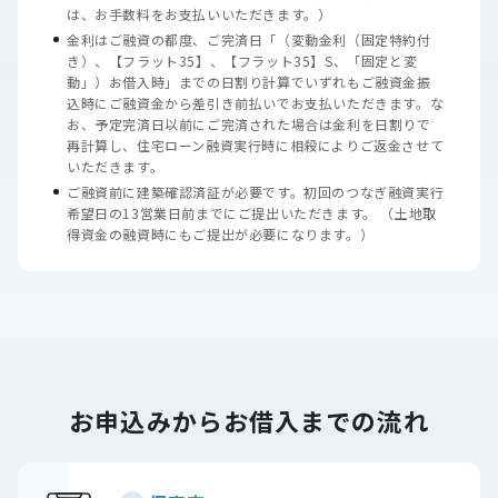
は、お手数料をお支払いいただきます。）
金利はご融資の都度、ご完済日「（変動金利（固定特約付
き）、【フラット35】、【フラット35】S、「固定と変
動」）お借入時」までの日割り計算でいずれもご融資金振
込時にご融資金から差引き前払いでお支払いただきます。な
お、予定完済日以前にご完済された場合は金利を日割りで
再計算し、住宅ローン融資実行時に相殺によりご返金させて
いただきます。
ご融資前に建築確認済証が必要です。初回のつなぎ融資実行
希望日の13営業日前までにご提出いただきます。 （土地取
得資金の融資時にもご提出が必要になります。）
お申込みからお借入までの流れ