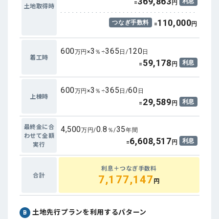
369,863
利息
=
円
土地取得時
110,000
つなぎ手数料
=
円
600
3
365
120
万円×
％÷
日/
日
着工時
59,178
利息
=
円
600
3
365
60
万円×
％÷
日/
日
上棟時
29,589
利息
=
円
最終金に合
4,500
0.8
35
万円/
％/
年間
わせて全額
6,608,517
利息
=
円
実行
利息＋つなぎ手数料
合計
7,177,147
円
土地先行プランを利用するパターン
B