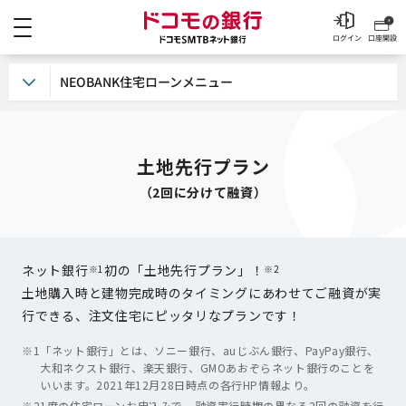
メニュー
ドコモの銀行 ドコモSM
ログイン
口座開設
NEOBANK住宅ローンメニュー
土地先行プラン
（2回に分けて融資）
ネット銀行
初の「土地先行プラン」！
※1
※2
土地購入時と建物完成時のタイミングにあわせてご融資が実
行できる、注文住宅にピッタリなプランです！
※1
「ネット銀行」とは、ソニー銀行、auじぶん銀行、PayPay銀行、
大和ネクスト銀行、楽天銀行、GMOあおぞらネット銀行のことを
いいます。2021年12月28日時点の各行HP情報より。
※2
1度の住宅ローンお申込みで、融資実行時期の異なる2回の融資を行