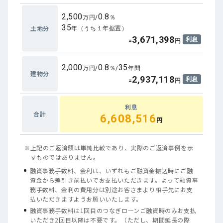
2,500
0.8
万円/
％
35
土地分
年（うち１年据置）
3,671,398
利息
=
円
2,000
0.8
35
万円/
％/
年間
建物分
2,937,118
利息
=
円
利息
合計
6,608,516
円
※
上記のご返済額は単純比較であり、実際のご返済事例を示
すものではありません。
融資事務手数料、金利は、いずれもご融資金振込時にご融
資金から差引き前払いでお支払いただきます。よって融資事
務手数料、金利の費用分は別途お客さまより相手先にお支
払いただきますようお願いいたします。
融資事務手数料は1回目のつなぎローンご融資時のみお支払
いただき2回目以降は不要です。（ただし、期間延長の際