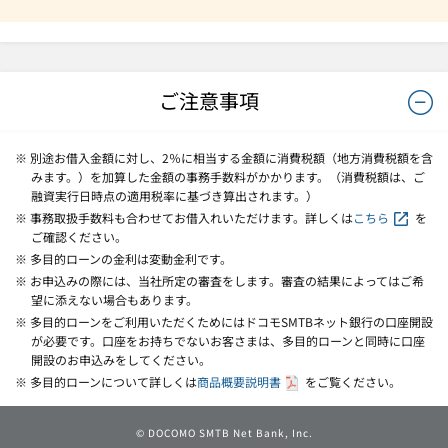
ご注意事項
※ 別途お借入金額に対し、2％に相当する金額に消費税額（地方消費税額を含
みます。）を加算した金額の事務手数料がかかります。（消費税額は、ご
融資実行日時点の適用税率に基づき算出されます。）
※ 事務取扱手数料も合わせてお借入れいただけます。詳しくは
こちら
を
ご確認ください。
※ 多目的ローンの金利は変動金利です。
※ お申込みの際には、当社所定の審査をします。審査の結果によってはご希
望に添えない場合もあります。
※ 多目的ローンをご利用いただくためにはドコモSMTBネット銀行の口座開設
が必要です。口座をお持ちでないお客さまは、多目的ローンと同時に口座
開設のお申込みをしてください。
※ 多目的ローンについて詳しくは
商品概要説明書
をご覧ください。
© DOCOMO SMTB Net Bank, Inc.