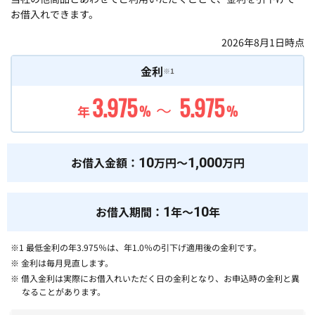
お借入れできます。
2026年8月1日
時点
金利
※1
3.975
5.975
～
年
%
%
お借入金額：
10
万円～
1,000
万円
お借入期間：
1
年～
10
年
※1 最低金利の年3.975％は、年1.0％の引下げ適用後の金利です。
※ 金利は毎月見直します。
※ 借入金利は実際にお借入れいただく日の金利となり、お申込時の金利と異
なることがあります。