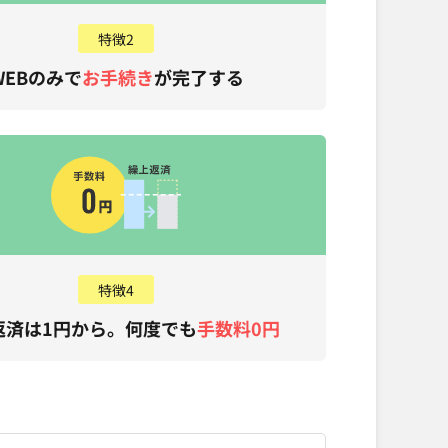
特徴2
WEBのみで
お手続き
が完了する
特徴4
返済は1円から。何度でも
手数料0円