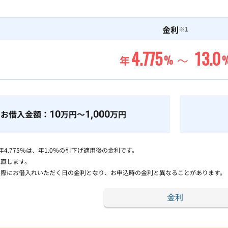
金利
※1
4.775
13.0
～
%
年
お借入金額：
10
万円～
1,000
万円
年4.775％は、年1.0％の引下げ適用後の金利です。
見直します。
実際にお借入れいただく日の金利となり、お申込時の金利と異なることがあります。
金利