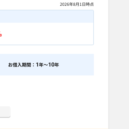
2026年8月1日
時点
%
お借入期間：
1
年～
10
年