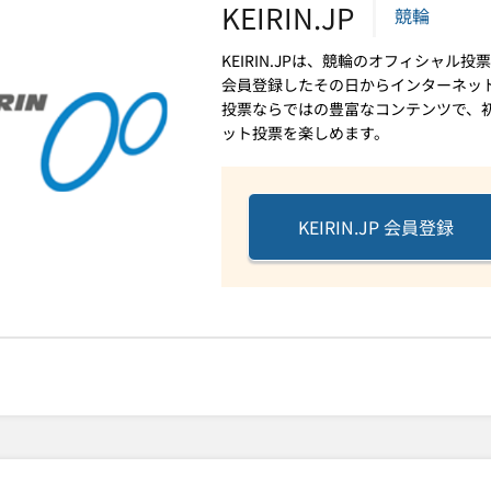
KEIRIN.JP
競輪
KEIRIN.JPは、競輪のオフィシャル
会員登録したその日からインターネッ
投票ならではの豊富なコンテンツで、
ット投票を楽しめます。
KEIRIN.JP 会員登録