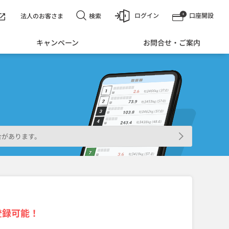
ログイン
口座開設
検索
法人のお客さま
キャンペーン
お問合せ・ご案内
合があります。
登録可能！