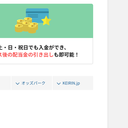
土・日・祝日でも入金ができ、
ス後の配当金の引き出し
も即可能！
オッズパーク
KEIRIN.jp