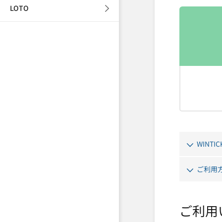
LOTO
WINTIC
ご利用
ご利用