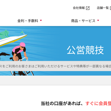
SMTBネット銀行
会社情報
店舗一覧
金利・手数料
商品・サービス
公営競技
ービスをご利用のお客さまはご利用いただけるサービスや特典等が一部異なる場
当社の口座があれば、
すぐに会員