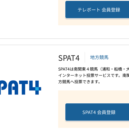
テレボート 会員登録
SPAT4
地方競馬
SPAT4は南関東４競馬（浦和・船橋
インターネット投票サービスです。南
方競馬へ投票できます。
SPAT4 会員登録