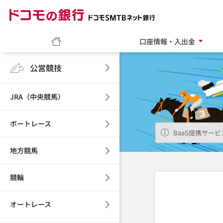
ドコモの銀行 ドコモ
ホーム
口座情報・入出金
公営競技
JRA（中央競馬）
ボートレース
BaaS提携サ
地方競馬
競輪
オートレース