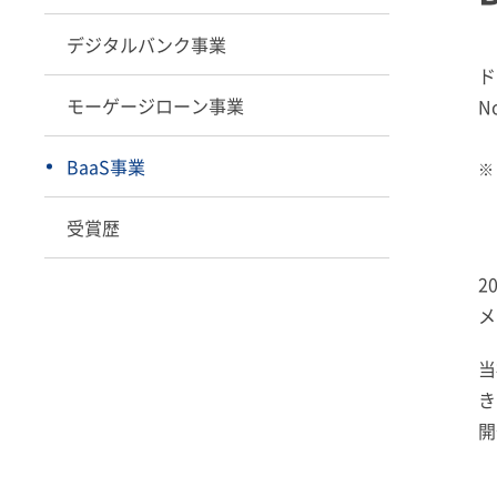
デジタルバンク事業
ド
モーゲージローン事業
N
BaaS事業
※
受賞歴
2
メ
当
き
開