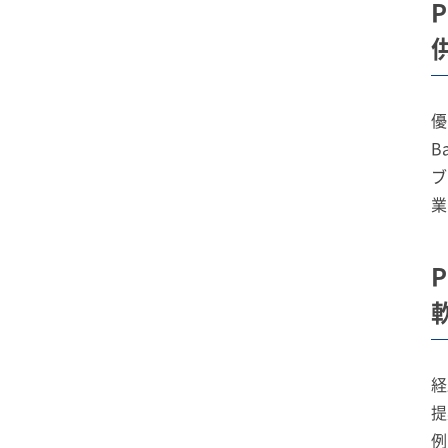
優
B
ブ
業
経
提
例