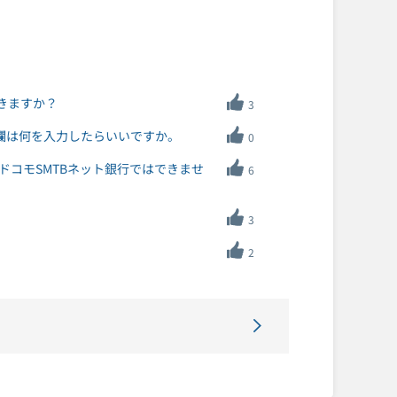
できますか？
3
号欄は何を入力したらいいですか。
0
のにドコモSMTBネット銀行ではできませ
6
。
3
2