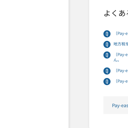
よくあ
〔Pay
地方税
〔Pay
ん。
〔Pay
〔Pay
Pay-