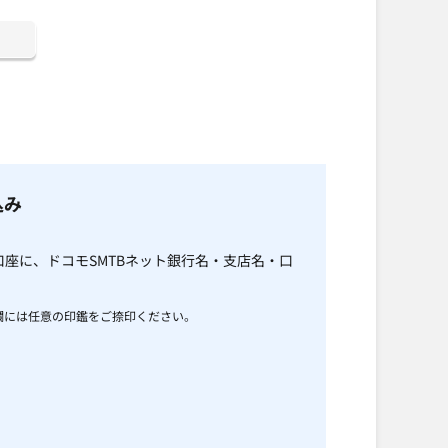
込み
座に、ドコモSMTBネット銀行名・支店名・口
欄には任意の印鑑をご捺印ください。
。