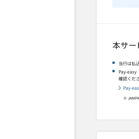
本サー
当行は払
Pay-e
確認くだ
Pay-
※ JAM