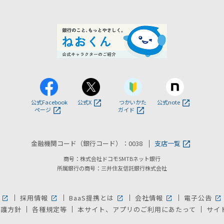
公式Facebook
公式X
つかいかた
公式note
ページ
ガイド
金融機関コード（銀行コード）：0038
支店一覧
商号：株式会社ドコモSMTBネット銀行
所属銀行の商号：三井住友信託銀行株式会社
採用情報
BaaS提携とは
会社情報
電子公告
新しいウィンドウで開きます。
新しいウィンドウで開きます。
新しいウィンドウで開きます。
新しいウィンドウ
新
保護方針
各種規定等
本サイト、アプリのご利用にあたって
サイ