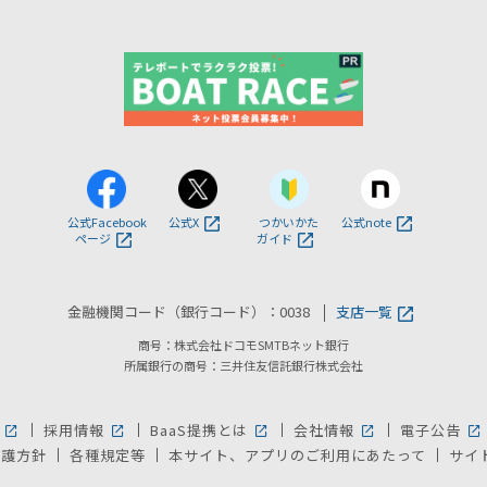
公式Facebook
公式X
つかいかた
公式note
ページ
ガイド
金融機関コード（銀行コード）：0038
支店一覧
商号：株式会社ドコモSMTBネット銀行
所属銀行の商号：三井住友信託銀行株式会社
採用情報
BaaS提携とは
会社情報
電子公告
新しいウィンドウで開きます。
新しいウィンドウで開きます。
新しいウィンドウで開きます。
新しいウィンドウ
新
保護方針
各種規定等
本サイト、アプリのご利用にあたって
サイ