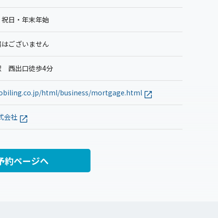
・祝日・年末年始
場はございません
駅 西出口徒歩4分
biling.co.jp/html/business/mortgage.html
式会社
予約ページへ