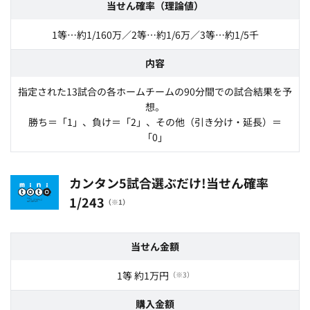
当せん確率（理論値）
1等…約1/160万／2等…約1/6万／3等…約1/5千
内容
指定された13試合の各ホームチームの90分間での試合結果を予
想。
勝ち＝「1」、負け＝「2」、その他（引き分け・延長）＝
「0」
カンタン5試合選ぶだけ!当せん確率
1/243
（※1）
当せん金額
1等 約1万円
（※3）
購入金額