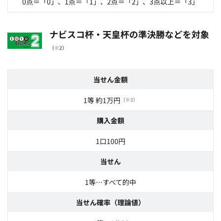
0点＝「0」、1点＝「1」、2点＝「2」、3点以上＝「3」
ナビスコ杯・天皇杯の準決勝などを対象
（※2）
当せん金額
1等 約1万円
（※3）
購入金額
1口100円
当せん
1等…すべて的中
当せん確率（理論値）