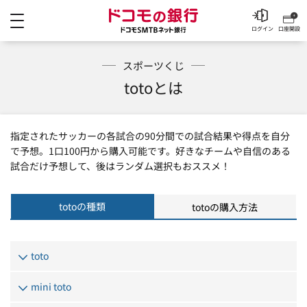
メニュー
ドコモの銀行 ドコモSM
ログイン
口座開設
スポーツくじ
totoとは
指定されたサッカーの各試合の90分間での試合結果や得点を自分
で予想。1口100円から購入可能です。好きなチームや自信のある
試合だけ予想して、後はランダム選択もおススメ！
totoの種類
totoの購入方法
toto
mini toto