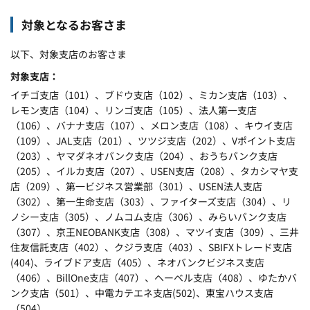
対象となるお客さま
以下、対象支店のお客さま
対象支店
イチゴ支店（
101
）、ブドウ支店（
102
）、ミカン支店（
103
）、
レモン支店（
104
）、リンゴ支店（
105
）、法人第一支店
（106）、バナナ支店（
107
）、メロン支店（
108
）、キウイ支店
（
109
）、
JAL
支店（
201
）、ツツジ支店（
202
）、
V
ポイント支店
（
203
）、ヤマダネオバンク支店（
204
）、おうちバンク支店
（
205
）、イルカ支店（
207
）、USEN支店（208）、タカシマヤ支
店（
209
）、第一ビジネス営業部（301）、USEN法人支店
（302）、第一生命支店（
303
）、ファイターズ支店（
304
）、リ
ノシー支店（
305
）、ノムコム支店（
306
）、みらいバンク支店
（
307
）、京王
NEOBANK
支店（
308
）、マツイ支店（309）、
三井
住友信託支店（
402
）、クジラ支店（
403
）、
SBIFX
トレード支店
(404)、
ライブドア支店（
405
）、ネオバンクビジネス支店
（406）、BillOne支店（407）、ヘーベル支店（
408
）、ゆたかバ
ンク支店（
501
）、中電カテエネ支店(502)、東宝ハウス支店
（504）