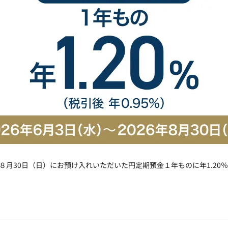
6年８月30日（日）にお預け入れいただいた円定期預金１年ものに年1.20％