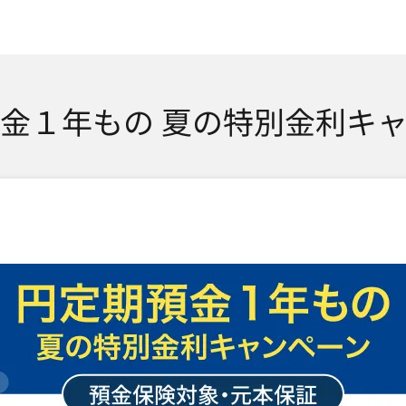
SMTBネット銀行
金１年もの 夏の特別金利キ