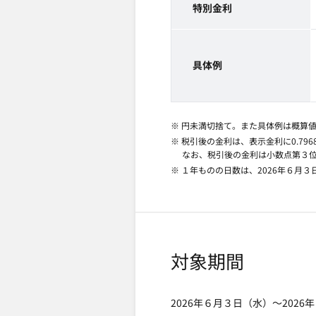
特別金利
具体例
※
円未満切捨て。また具体例は概算値
※ 税引後の金利は、表示金利に0.79
なお、税引後の金利は小数点第３
※ １年
ものの日数は、2026年６月
対象期間
2026年６月３日（水）～202