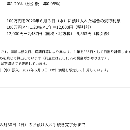
年1.20%（税引後 年0.95%）
100万円を2026年６月３日（水）に預け入れた場合の受取利息
100万円×年1.20%×1年＝12,000円（税引前）
12,000円ー2,437円（国税・地方税）=9,563円（税引後）
です。詳細は預入日、満期日等により異なり、１年を365日として日割り計算しま
685を乗じて算出しています（利息には20.315％の税金がかかります）。
位以下切捨てで表示しています。
３日（水）預入、2027年６月３日（木）満期を想定して計算しています。
6年８月30日（日）のお預け入れ手続き完了分まで