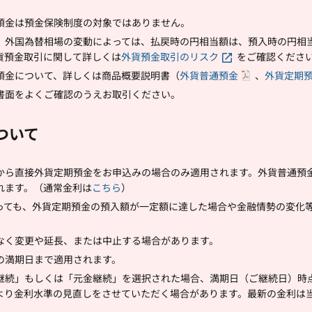
預金は預金保険制度の対象ではありません。
、外国為替相場の変動によっては、払戻時の円相当額は、預入時の円相
貨預金取引に関して詳しくは
外貨預金取引のリスク
をご確認くださ
預金について、詳しくは商品概要説明書（
外貨普通預金
、
外貨定期
書面をよくご確認のうえお取引ください。
ついて
から直接外貨定期預金をお申込みの場合のみ適用されます。外貨普通預
れます。（通常金利は
こちら
）
っても、外貨定期預金の預入額が一定額に達した場合や金融情勢の変化
なく変更や延長、または中止する場合があります。
の満期日まで適用されます。
継続」もしくは「元金継続」を選択された場合、満期日（ご継続日）時
より金利水準の見直しをさせていただく場合があります。最新の金利は当